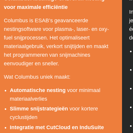
voor maximale efficiëntie
I
Columbus is ESAB’s geavanceerde
j
nestingsoftware voor plasma-, laser- en oxy-
é
fuel snijprocessen. Het optimaliseert
d
materiaalgebruik, verkort snijtijden en maakt
het programmeren van snijmachines
eenvoudiger en sneller.
Wat Columbus uniek maakt:
Automatische nesting
voor minimaal
materiaalverlies
Slimme snijstrategieën
voor kortere
cyclustijden
Integratie met CutCloud en InduSuite