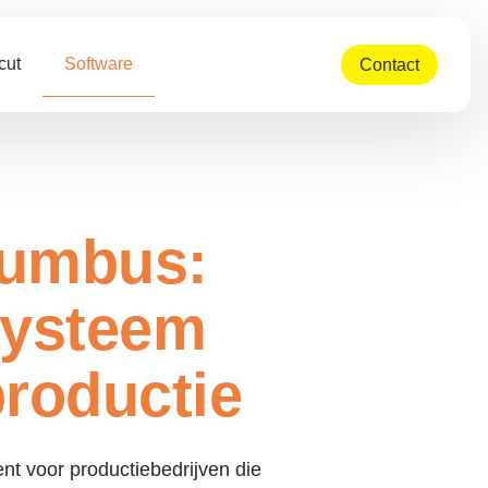
cut
Software
Contact
lumbus:
systeem
productie
t voor productiebedrijven die