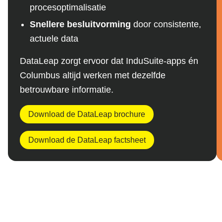
procesoptimalisatie
Snellere besluitvorming
door consistente,
actuele data
DataLeap zorgt ervoor dat InduSuite-apps én
Columbus altijd werken met dezelfde
betrouwbare informatie.
Download de DataLeap brochure
Download de DataLeap factsheet